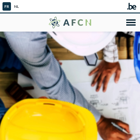
FR
NL
AFCN - Agence fédér