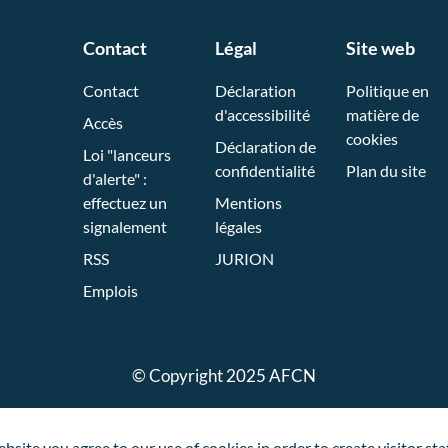
Contact
Légal
Site web
Contact
Déclaration
Politique en
d'accessibilité
matière de
Accès
cookies
Déclaration de
Loi "lanceurs
confidentialité
Plan du site
d'alerte" :
effectuez un
Mentions
signalement
légales
RSS
JURION
Emplois
© Copyright 2025 AFCN
site you agree to our use of cookies in order to create visitor stat