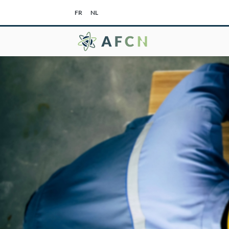
FR
NL
AFCN - Agence fédér